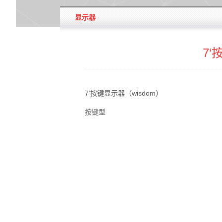
显示器
7‘
7’按键显示器（wisdom）
按键型