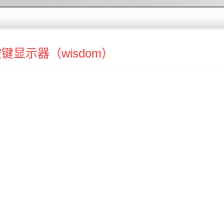
按键显示器（wisdom）