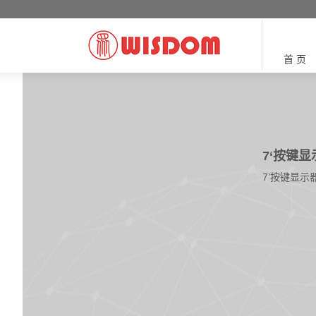
首 页
7‘按键显
7’按键显示器