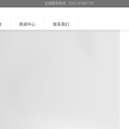
全国服务热线：0371-67987737
发
新闻中心
联系我们