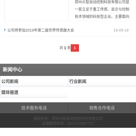
郑州众智自动控制科技有限公司是
一家立足于重工传感、显示与控制
技术领域的科技型企业。主要面向
矿山装备、电力装备、石油装备、
公司将参加2019年第二届世界传感器大会
19-09-18
物流运输装备、隧道装备、工程机械装备厂商提供电气及液压控制系统的设计开
发服务；提供专用的传感技术解决方案。…
[+More]
显示器,控制器,传感器,电控系统,电机控制器、郑州众智自动控制科技有限公
共
1
条
1
司是一家立足于重工传感、显示与控制技术领域的科技型企业。主要面向矿
山装备、电力装备、石油装备、物流运输装备、隧道装备、工程机械装备厂
新闻中心
商提供电气及液压控制系统的设计开发服务；提供专用的传感技术解决方
公司新闻
行业新闻
案。
媒体报道
技术服务电话
销售合作电话
版权所有：郑州众智自动控制科技有限公司
全国服务热线：0371-67987737