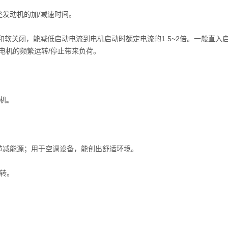
发动机的加/减速时间。
和软关闭，能减低启动电流到电机启动时额定电流的1.5~2倍。一般直入
电机的频繁运转/停止带来负荷。
机。
节减能源；用于空调设备，能创出舒适环境。
转。