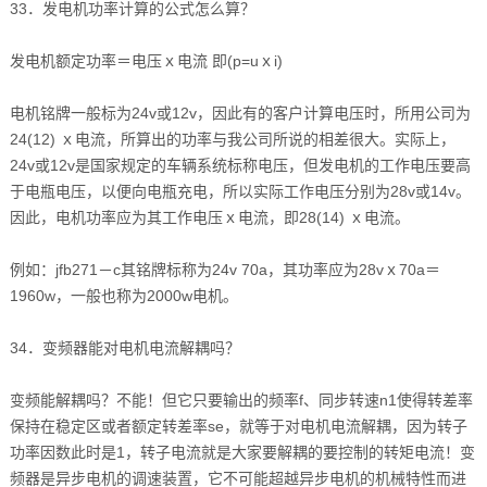
33．发电机功率计算的公式怎么算？
发电机额定功率＝电压ｘ电流 即(p=uｘi)
电机铭牌一般标为24v或12v，因此有的客户计算电压时，所用公司为
24(12) ｘ电流，所算出的功率与我公司所说的相差很大。实际上，
24v或12v是国家规定的车辆系统标称电压，但发电机的工作电压要高
于电瓶电压，以便向电瓶充电，所以实际工作电压分别为28v或14v。
因此，电机功率应为其工作电压ｘ电流，即28(14) ｘ电流。
例如：jfb271－c其铭牌标称为24v 70a，其功率应为28vｘ70a＝
1960w，一般也称为2000w电机。
34．变频器能对电机电流解耦吗？
变频能解耦吗？不能！但它只要输出的频率f、同步转速n1使得转差率
保持在稳定区或者额定转差率se，就等于对电机电流解耦，因为转子
功率因数此时是1，转子电流就是大家要解耦的要控制的转矩电流！变
频器是异步电机的调速装置，它不可能超越异步电机的机械特性而进