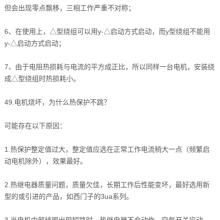
但会出现零点飘移，三相工作严重不对称；
6、在使用上，△型绕组可以用y-△启动方式启动，而y型绕组不能用
y-△启动方式启动；
7、由于电阻热损耗与电流的平方成正比，所以同样一台电机，安装绕
成△型绕组时热损耗小。
49.电机烧坏，为什么热保护不跳？
可能存在以下原因：
1.热保护整定值过大，整定值应选在正常工作电流稍大一点（频繁启
动电机除外），效果最好。
2.热继电器质量问题，质量欠佳，长期工作后性能变坏，最好选用新
型的或引进的产品，如西门子的3ua系列。
3.当电机内部线圈出现短路时，热继电器不会动作，空气开关应动