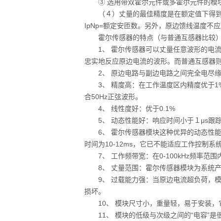
③ 选用带双霍尔元件或多霍尔元件的模
（４）丈量的最佳精度是在额定值下得到的
IpNp=额定安匝数。另外，原边馈线温度不
霍尔传感器的特点（与普通互感器比较
1、 霍尔传感器可以丈量任意波形的电流
忠实地反应原边电流的波形。而普通互感器则
2、 原边电路与副边电路之间完全电尽缘，尽
3、 精度高：在工作温度区内精度优于1%
合50Hz正弦波形。
4、 线性度好：优于0.1%
5、 动态性能好：响应时间小于１μs跟踪速度d
6、 霍尔传感器模块这种优异的动态性能
时间为10-12ms，它已不能适应工作控制系
7、 工作频带宽：在0-100kHz频率范围
8、 丈量范围：霍尔传感器模块为系统产品，
9、 过载能力强：当原边电流超负荷，模
损坏。
10、 模块尺寸小，重量轻，易于安装，
11、 模块的低级与次级之间的“电容”是