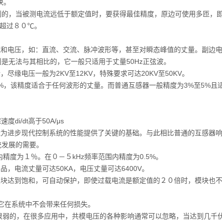
块。
，当被测电流远低于额定值时，要获得最佳精度，原边可使用多匝，
应超过８０℃。
）
和电压，如：直流、交流、脉冲波形等，甚至对瞬态峰值的丈量。副边
是无法与其相比的，它一般只适用于丈量50Hz正弦波。
缘电压一般为2KV至12KV，特殊要求可达20KV至50KV。
，该精度适合于任何波形的丈量。而普通互感器一般精度为3%至5%且
i/dt高于50A/μs
为进步现代控制系统的性能提供了关键的基础。与此相比普通的互感器
统发展的需要。
内精度为１％。在０－５kHz频率范围内精度为0.5%。
电流丈量可达50KA，电压丈量可达6400V。
块达到饱和，可自动保护，即使过载电流是额定值的２０倍时，模块也
它在系统中不会带来任何损失。
很弱的，在很多应用中，共模电压的各种影响通常可以忽略，当达到几千伏