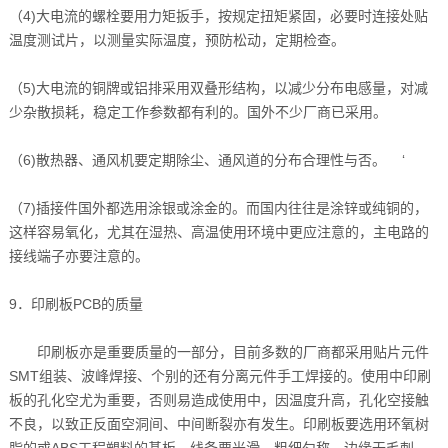
（4)大电流的螺栓要用力矩扳手，按规定扭矩紧固，必要时连接处贴
温度测试片，以测量实际温度，预防松动，定期检查。
（5)大电流的铜牌或铝排采用双叠形结构，以减少分布电感量，对减
少杂散损耗，稳定工作参数都有利的。国外不少厂商已采用。
（6)散热器、通风机要定期除尘、通风道的分布合理性与否。 ‘
（7)插接件国外都选用涂银或涂金的。而国内往往是涂锌或纯铜的，
这样容易氧化，尤其在湿热、高温使用环境中更应注意的，主电路的
接线端子亦要注意的。
9．印刷板PCB的质量
印刷板亦是重要质量的一部分，目前多数的厂商都采用贴片元件
SMT组装、波峰焊接、个别的还有分离元件手工焊接的。使用中印刷
板的孔化空尤为重要，否则易造成使用中，因温度升高，孔化空接触
不良，以致正反面空洞间、中间断裂亦有发生。印刷板要选用环氧树
脂的或ABS工程塑料的基板，线条要光滑、粗细匀称、边缘无毛刺，