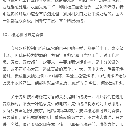
要经镍融处理，表面光亮平整，印刷板二面要喷涂一层防潮涂液，特
别湿热的环境中应要有防潮处理，通风机入口处要干燥处理的。国内
一般都是双面板，国外有三层、甚至四层板的。
10．稳定和可靠是首位
变频器的控制电路和其它的电子电路一样，都是低电压、毫安级
电流，因此是较为娇弱的，为保证其稳定和可靠地工作，对工作环
境、温度、湿度都有一定要求，并要加强定期维护，是十分关键的
事，故不可粗心大意，造成事故的恶化、扩大，因小失大，后果不堪
设想，造成重大损失(例IGBT烧坏，整流二极管烧坏，电动机烧坏诸似
此类事故的产生，到那时就后悔莫及，真是“早知今日，何必当初”也。
关于先进技术与稳定可靠的关系是辩证的统一，因此我们在选用
变频器时，不要一味追求先进的电路，先进的控制方式为主导思想，
实际只要满足使用要求，电路越简单越好，要以稳定和可靠为首位，
只要适用，价格亦低的原则，能简就简为主导，不要贪大求洋，只要
进口名牌，国产变频器现在亦不错，旦具有价格较低，维修方便，服