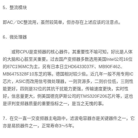
5．整流模块
即AC／DC整流用，虽然较简单，但亦存在上述应该的注意点。
6．微处理器
或称CPU是变频器的核心器件，其重要性不喻可知，好比是人体
的大脑和心脏至关重要。过去国产变频器多数选用美国Intel公司16位
的87C196MC为主，另有日本日立HD6433037F、MB90F462、
MB6475328F10东芝的等。德国相对较少些。近几年一般不用专用IC
芯片，ASIC而改用信号微处理器，一则货源多，二则价位低，三则性
能更好，四则是32位的其抗干扰能力更强，传输速度更快，实时性
好，信息量更大，例美国德克萨斯公司的TMS320F206芯片等，这也
是评判变频器质量的重要指标之一，是当之无愧的事。
7．在交一直一交变频器主电路中，滤波电容器亦是关键器件之一，它
亦是易损器件之一，正常寿命3～5年。