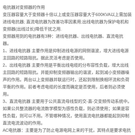
电抗器对变频器的作用
变压器容量大于变频器十倍以上或变压器容量大于600KVA以上需加装
进线电抗器; 直流电抗器为改善功率因素用;出线电抗器为保护电机和
变频器(出线过长)降低干扰之用.
变频器用到的电抗器有3种：进线电抗器、出线电抗器、直流电抗
器。
1、进线电抗器 主要作用是抑制进线电源的网侧谐波，增大进线电源
主回路的短路阻抗。据此灵活考虑是否使用。
2、出线电抗器 主要作用是平衡出线电缆的分布容性负载，增大出线
主回路的短路阻抗。并能抑制变频器输出的谐波，起到减小变频器噪
声的作用。两台以上变频器并联运行时，还起到限制换相环流和负荷
平衡的作用。前者考虑电缆的长度而确定是否使用，后者则必须使
用。
3、直流电抗器 主要用于公共直流母线型的交-直-交变频传动系统中。
如果公共整流器的电流数学模型为感性负载，则必须使用；如果是容
性负载，则可以不用。不管哪种情况，使用直流电抗器都能起到抑制
直流电流波动的作用。
AC电抗器：主要是为了防止电源电网上来的干扰，其特点是要求电抗