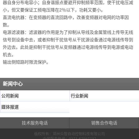
器自身分布电容小；自身谐振点要避开抑制频率范围，使干扰电压减
小，但又要保证工频电压降在2％以下，功耗又要小。
直流电抗器：在变频器的直流回路中，改善变频器对电网的功率因
数。
电源滤波器：滤波器的作用是为了抑制从导线及金属管线上传导无线
信号到设备中去，或者抑制干扰信号从干扰源设备通过电源线传导到
外边去。此处是抑制干扰信号从变频器通过电源线传导到电源或电动
机去。
输出侧短路时限流保护。
新闻中心
公司新闻
行业新闻
媒体报道
技术服务电话
销售合作电话
版权所有：郑州众智自动控制科技有限公司
全国服务热线：0371-67987737